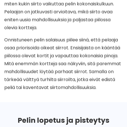
miten kukin siirto vaikuttaa pelin kokonaiskulkuun.
Pelaajan on jatkuvasti arvioitava, mikä siirto avaa
eniten uusia mahdollisuuksia ja paljastaa piilossa
olevia kortteja.
Onnistuneen pelin salaisuus piilee siinä, että pelaaja
osaa priorisoida oikeat siirrot. Ensisijaista on kääntää
piilossa olevat kortit ja vapauttaa kokonaisia pinoja.
Mitä enemmän kortteja saa näkyviin, sitä paremmat
mahdollisuudet löytää parhaat siirrot. Samalla on
tärkeää välttyä turhilta siirroilta, jotka eivät edistä
peliä tai kaventavat siirtomahdollisuuksia.
Pelin lopetus ja pisteytys