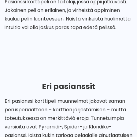
Pasianssi korttipeli on taitolaji, jossa oppii jatkuvasti.
Jokainen peli on erilainen, ja virheistä oppiminen
kuuluu pelin luonteeseen. Näistä vinkeistä huolimatta
intuitio voi olla joskus paras tapa edetä pelissä.
Eri pasianssit
Eri pasianssi korttipeli muunnelmat jakavat saman
perusperiaatteen – korttien järjestämisen – mutta
toteutuksessa on merkittäviä eroja. Tunnetuimpia
versioita ovat Pyramidi-, Spider- ja Klondike-
pasianssi, joista kukin tarjoaa pelaajalle ainutlaatuisen