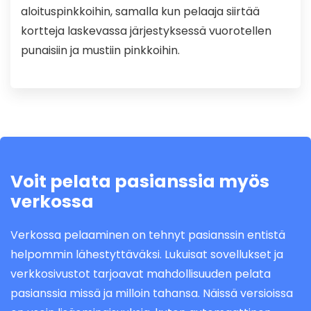
aloituspinkkoihin, samalla kun pelaaja siirtää
kortteja laskevassa järjestyksessä vuorotellen
punaisiin ja mustiin pinkkoihin.
Voit pelata pasianssia myös
verkossa
Verkossa pelaaminen on tehnyt pasianssin entistä
helpommin lähestyttäväksi. Lukuisat sovellukset ja
verkkosivustot tarjoavat mahdollisuuden pelata
pasianssia missä ja milloin tahansa. Näissä versioissa