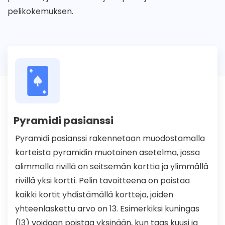
pelikokemuksen.
Pyramidi pasianssi
Pyramidi pasianssi rakennetaan muodostamalla
korteista pyramidin muotoinen asetelma, jossa
alimmalla rivillä on seitsemän korttia ja ylimmällä
rivillä yksi kortti. Pelin tavoitteena on poistaa
kaikki kortit yhdistämällä kortteja, joiden
yhteenlaskettu arvo on 13. Esimerkiksi kuningas
(13) voidaan poistaa yksinään, kun taas kuusi ja