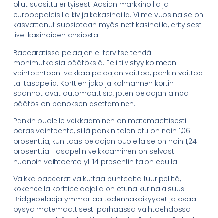
ollut suosittu erityisesti Aasian markkinoilla ja
eurooppalaisilla kivijalkakasinoilla. Viime vuosina se on
kasvattanut suosiotaan myös nettikasinoilla, erityisesti
live-kasinoiden ansiosta.
Baccaratissa pelaajan ei tarvitse tehdä
monimutkaisia päätöksiä. Peli tiivistyy kolmeen
vaihtoehtoon: veikkaa pelaajan voittoa, pankin voittoa
tai tasapeliä. Korttien jako ja kolmannen kortin
säännöt ovat automaattisia, joten pelaajan ainoa
päätös on panoksen asettaminen.
Pankin puolelle veikkaaminen on matemaattisesti
paras vaihtoehto, sillä pankin talon etu on noin 1,06
prosenttia, kun taas pelaajan puolella se on noin 1,24
prosenttia. Tasapelin veikkaaminen on selvästi
huonoin vaihtoehto yli 14 prosentin talon edulla.
Vaikka baccarat vaikuttaa puhtaalta tuuripeliltä,
kokeneella korttipelaajalla on etuna kurinalaisuus.
Bridgepelaaja ymmärtää todennäköisyydet ja osaa
pysyä matemaattisesti parhaassa vaihtoehdossa