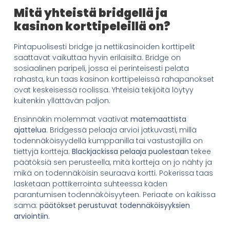
Mitä yhteistä bridgellä ja
kasinon korttipeleillä on?
Pintapuolisesti bridge ja nettikasinoiden korttipelit
saattavat vaikuttaa hyvin erilaisilta. Bridge on
sosiaalinen paripeli, jossa ei perinteisesti pelata
rahasta, kun taas kasinon korttipeleissä rahapanokset
ovat keskeisessä roolissa. Yhteisiä tekijöitä löytyy
kuitenkin yllättävän paljon.
Ensinnäkin molemmat vaativat
matemaattista
ajattelua
. Bridgessä pelaaja arvioi jatkuvasti, millä
todennäköisyydellä kumppanilla tai vastustajilla on
tiettyjä kortteja.
Blackjackissa pelaaja puolestaan
tekee
päätöksiä sen perusteella, mitä kortteja on jo nähty ja
mikä on todennäköisin seuraava kortti. Pokerissa taas
lasketaan pottikerrointa suhteessa käden
parantumisen todennäköisyyteen. Periaate on kaikissa
sama:
päätökset perustuvat todennäköisyyksien
arviointiin.