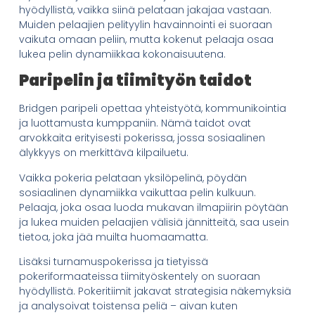
hyödyllistä, vaikka siinä pelataan jakajaa vastaan.
Muiden pelaajien pelityylin havainnointi ei suoraan
vaikuta omaan peliin, mutta kokenut pelaaja osaa
lukea pelin dynamiikkaa kokonaisuutena.
Paripelin ja tiimityön taidot
Bridgen paripeli opettaa yhteistyötä, kommunikointia
ja luottamusta kumppaniin. Nämä taidot ovat
arvokkaita erityisesti pokerissa, jossa sosiaalinen
älykkyys on merkittävä kilpailuetu.
Vaikka pokeria pelataan yksilöpelinä, pöydän
sosiaalinen dynamiikka vaikuttaa pelin kulkuun.
Pelaaja, joka osaa luoda mukavan ilmapiirin pöytään
ja lukea muiden pelaajien välisiä jännitteitä, saa usein
tietoa, joka jää muilta huomaamatta.
Lisäksi turnamuspokerissa ja tietyissä
pokeriformaateissa tiimityöskentely on suoraan
hyödyllistä. Pokeritiimit jakavat strategisia näkemyksiä
ja analysoivat toistensa peliä – aivan kuten