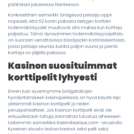
päätöksiä jokaisessa tilanteessa.
Konkreettinen esimerkki: bridgessä pelaaja oppii
nopeasti, että 52 kortin pakasta tiettyjen korttien
todennäköisyydet muuttuvat sitä mukaa kun kortteja
paljastuu. Tämä dynaaminen todennäköisyysajattelu
on suoraan verrattavissa blackjackin kortinlaskentaan,
jossa pelaaja seuraa, kuinka paljon suuria ja pieniä
kortteja on jäljellä pakassa.
Kasinon suosituimmat
korttipelit lyhyesti
Ennen kuin syvennymme bridgetaitojen
hyödyntämiseen kasinopeleissä, on hyvä käydä läpi
yleisimmät kasinon korttipelit ja niiden
perusperiaatteet. Jos kasinon korttipelit eivät ole
entuudestaan tuttuja, kannattaa tutustua aiheeseen
tarkemmin esimerkiksi
Kasinotestaus.com
-sivustolla.
Kyseinen sivusto testaa kasinot sekä pelit sekä