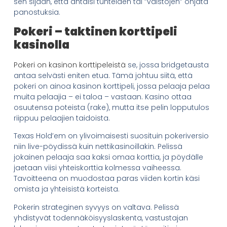
sen sijaan, että antaisi tunteiden tai ”vaistojen” ohjata
panostuksia.
Pokeri – taktinen korttipeli
kasinolla
Pokeri on kasinon korttipeleistä
se, jossa bridgetausta
antaa selvästi eniten etua. Tämä johtuu siitä, että
pokeri on ainoa kasinon korttipeli, jossa pelaaja pelaa
muita pelaajia – ei taloa – vastaan. Kasino ottaa
osuutensa poteista (rake), mutta itse pelin lopputulos
riippuu pelaajien taidoista.
Texas Hold’em on ylivoimaisesti suosituin pokeriversio
niin live-pöydissä kuin nettikasinoillakin. Pelissä
jokainen pelaaja saa kaksi omaa korttia, ja pöydälle
jaetaan viisi yhteiskorttia kolmessa vaiheessa.
Tavoitteena on muodostaa paras viiden kortin käsi
omista ja yhteisistä korteista.
Pokerin strateginen syvyys on valtava. Pelissä
yhdistyvät todennäköisyyslaskenta, vastustajan