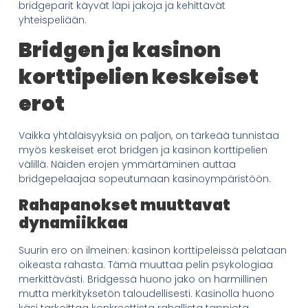
bridgeparit käyvät läpi jakoja ja kehittävät
yhteispeliään.
Bridgen ja kasinon
korttipelien keskeiset
erot
Vaikka yhtäläisyyksiä on paljon, on tärkeää tunnistaa
myös keskeiset erot bridgen ja kasinon korttipelien
välillä. Näiden erojen ymmärtäminen auttaa
bridgepelaajaa sopeutumaan kasinoympäristöön.
Rahapanokset muuttavat
dynamiikkaa
Suurin ero on ilmeinen: kasinon korttipeleissä pelataan
oikeasta rahasta. Tämä muuttaa pelin psykologiaa
merkittävästi. Bridgessä huono jako on harmillinen
mutta merkityksetön taloudellisesti. Kasinolla huono
käsi tarkoittaa konkreettista rahallista tappiota.