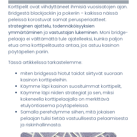
Korttipelit ovat viihdyttäneet ihmisiä vuosisatojen ajan.
Bridgestä blackjackiin ja pokeriin – kaikissa näissä
peleissä korostuvat samat perusperiaatteet:
strateginen ajattelu
,
todennäköisyyksien
ymmärtäminen
ja
vastustajan lukeminen
. Moni bridge-
pelaaja ei välttämättä tule ajatelleeksi, kuinka paljon
etua oma korttipelitausta antaa, jos astuu kasinon
pöytäpelien pariin.
Tässä artikkelissa tarkastelemme:
miten bridgessä hiotut taidot siirtyvät suoraan
kasinon korttipeleihin.
Käymme läpi kasinon suosituimmat korttipelit,
Käymme läpi niiden strategiat ja sen, miksi
kokeneella korttipelaajalla on merkittävä
etulyöntiasema pöytäpeleissä.
Samalla perehdymme siihen, mitä jokaisen
pelaajan tulisi tietää vastuullisesta pelaamisesta
ja riskinhallinnasta.