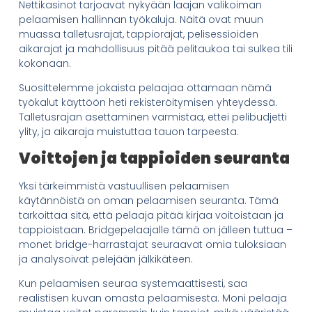
Nettikasinot tarjoavat nykyään laajan valikoiman
pelaamisen hallinnan työkaluja. Näitä ovat muun
muassa talletusrajat, tappiorajat, pelisessioiden
aikarajat ja mahdollisuus pitää pelitaukoa tai sulkea tili
kokonaan.
Suosittelemme jokaista pelaajaa ottamaan nämä
työkalut käyttöön heti rekisteröitymisen yhteydessä.
Talletusrajan asettaminen varmistaa, ettei pelibudjetti
ylity, ja aikaraja muistuttaa tauon tarpeesta.
Voittojen ja tappioiden seuranta
Yksi tärkeimmistä vastuullisen pelaamisen
käytännöistä on oman pelaamisen seuranta. Tämä
tarkoittaa sitä, että pelaaja pitää kirjaa voitoistaan ja
tappioistaan. Bridgepelaajalle tämä on jälleen tuttua –
monet bridge-harrastajat seuraavat omia tuloksiaan
ja analysoivat pelejään jälkikäteen.
Kun pelaamisen seuraa systemaattisesti, saa
realistisen kuvan omasta pelaamisesta. Moni pelaaja