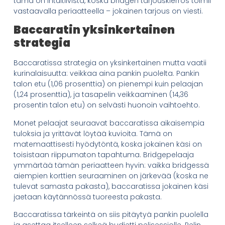
tämä on intuitiivista, koska bridgen tarjouskierros toimii
vastaavalla periaatteella – jokainen tarjous on viesti.
Baccaratin yksinkertainen
strategia
Baccaratissa strategia on yksinkertainen mutta vaatii
kurinalaisuutta: veikkaa aina pankin puolelta. Pankin
talon etu (1,06 prosenttia) on pienempi kuin pelaajan
(1,24 prosenttia), ja tasapelin veikkaaminen (14,36
prosentin talon etu) on selvästi huonoin vaihtoehto.
Monet pelaajat seuraavat baccaratissa aikaisempia
tuloksia ja yrittävät löytää kuvioita. Tämä on
matemaattisesti hyödytöntä, koska jokainen käsi on
toisistaan riippumaton tapahtuma. Bridgepelaaja
ymmärtää tämän periaatteen hyvin: vaikka bridgessä
aiempien korttien seuraaminen on järkevää (koska ne
tulevat samasta pakasta), baccaratissa jokainen käsi
jaetaan käytännössä tuoreesta pakasta.
Baccaratissa tärkeintä on siis pitäytyä pankin puolella