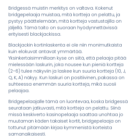
Bridgessä muistin merkitys on valtava. Kokenut
bridgepelaaja muistaa, mitä kortteja on pelattu, ja
pystyy päättelemään, mitä kortteja vastustajilla on
jäljellä. Tämä taito on suoraan hyödynnettävissä
erityisesti blackjackissa.
Blackjackin kortinlaskenta ei ole niin monimutkaista
kuin elokuvat antavat ymmärtää.
Yksinkertaisimmillaan kyse on siitä, että pelaaja pitää
mielessään laskurin, joka nousee kun pieniä kortteja
(2–6) tulee näkyviin ja laskee kun suuria kortteja (10, J,
Q, K, A) näkyy. Kun laskuri on positiivinen, pakassa on
suhteessa enemmän suuria kortteja, mikä suosii
pelaajaa.
Bridgepelaajalle tämä on luontevaa, koska bridgessä
seurataan jatkuvasti, mitä kortteja on pelattu. Siinä
missä keskiverto kasinopelaaja saattaa unohtaa jo
muutaman käden takaiset kortit, bridgepelaaja on
tottunut pitämään kirjaa kymmenistä korteista
samanaikaisesti.