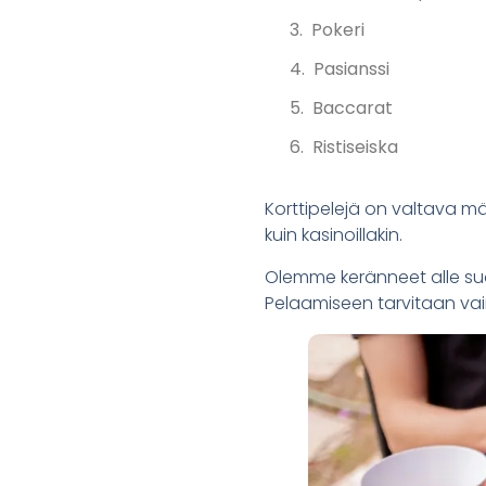
Pokeri
Pasianssi
Baccarat
Ristiseiska
Korttipelejä on valtava mä
kuin kasinoillakin.
Olemme keränneet alle suosi
Pelaamiseen tarvitaan vain 