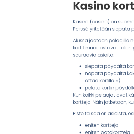
Kasino kort
Kasino (casino) on suomalai
Pelissä yritetään siepata p
Alussa jaetaan pelaajille n
kortit muodostavat talon 
seuraavia asioita:
siepata pöydältä kor
napata pöydältä kaksi
ottaa kortilla 5)
pelata kortin pöydäl
Kun kaikki pelaajat ovat k
kortteja. Näin jatketaan, 
Pisteitä saa eri asioista, es
eniten kortteja
eniten patakortteja