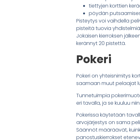
tiettyjen korttien ke
pöydän putsaamise
Pisteytys voi vaihdella pe
pisteitä tuovia yhdistelmiä
Jokaisen kierroksen jälkeen
kerännyt 20 pistettä.
Pokeri
Pokeri on yhteisnimitys ko
saamaan muut pelaajat lu
Tunnetuimpia pokerimuoto
eri tavalla, ja se kuuluu ni
Pokerissa käytetään tavall
arvojärjestys on sama peli
Säännöt määräävät, kuinka
panostuskierrokset etenev