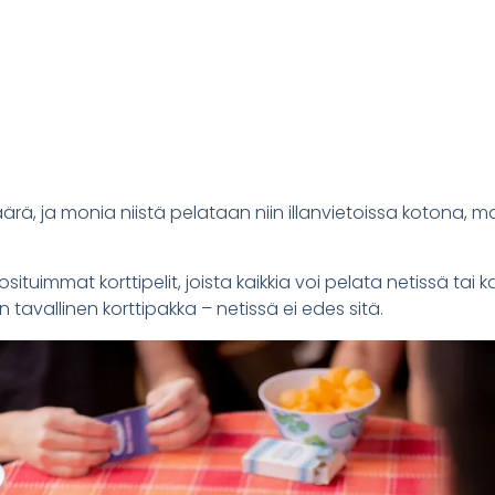
ärä, ja monia niistä pelataan niin illanvietoissa kotona, m
tuimmat korttipelit, joista kaikkia voi pelata netissä tai 
tavallinen korttipakka – netissä ei edes sitä.