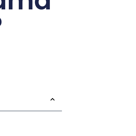
nämä
?