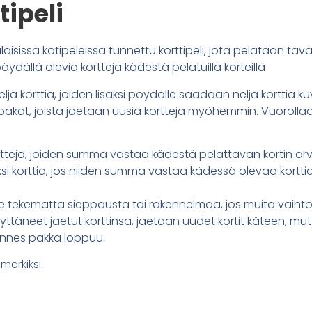
tipeli
sissa kotipeleissä tunnettu korttipeli, jota pelataan tavall
öydällä olevia kortteja kädestä pelatuilla korteilla
eljä korttia, joiden lisäksi pöydälle saadaan neljä korttia k
pakat, joista jaetaan uusia kortteja myöhemmin. Vuorolla
tteja, joiden summa vastaa kädestä pelattavan kortin ar
 korttia, jos niiden summa vastaa kädessä olevaa korttia (
le tekemättä sieppausta tai rakennelmaa, jos muita vaihto
äyttäneet jaetut korttinsa, jaetaan uudet kortit käteen, mu
kunnes pakka loppuu.
imerkiksi: