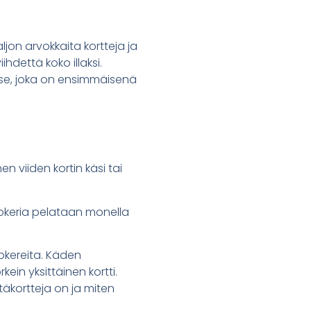
jon arvokkaita kortteja ja
ihdettä koko illaksi.
si se, joka on ensimmäisenä
n viiden kortin käsi tai
okeria pelataan monella
jokereita. Käden
ein yksittäinen kortti.
äkortteja on ja miten